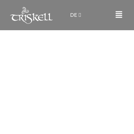
DE
Berührend und individuell begleite und organisiere
ich freie Trauungen und Hochzeitsrituale für Paare.
Unabhängig von Kulturen und
Glaubensrichtungen entstehen einzigartige
Hochzeitszeremonien liebevoll abgestimmt auf
die Wünsche der Kunden.